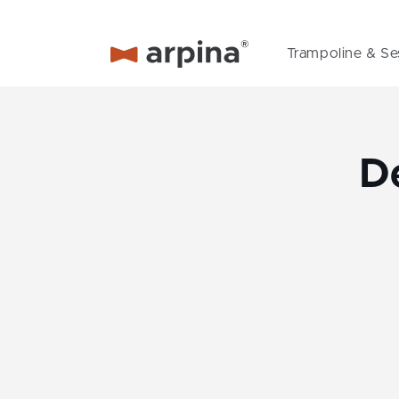
Direkt
zum
Inhalt
Trampoline & Se
D