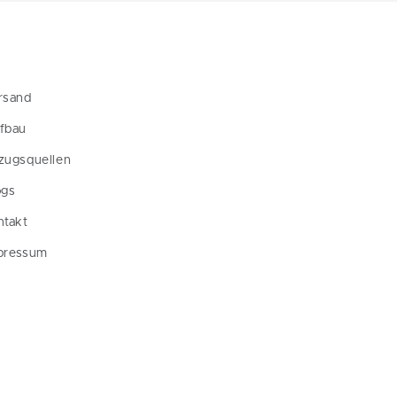
rsand
fbau
zugsquellen
ogs
ntakt
pressum