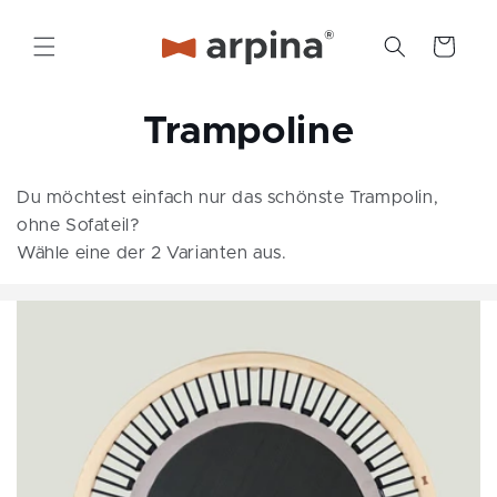
Direkt
zum
Inhalt
Warenkorb
K
Trampoline
a
Du möchtest einfach nur das schönste Trampolin,
t
ohne Sofateil?
Wähle eine der 2 Varianten aus.
e
g
o
r
i