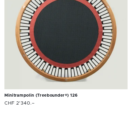
Minitrampolin (Treebounder®) 126
Normaler
CHF 2'340.–
Preis