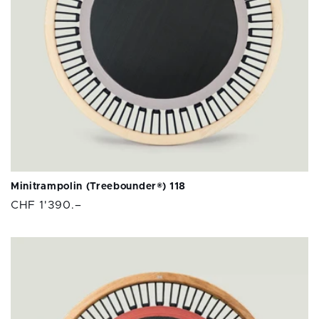
e
:
Minitrampolin (Treebounder®) 118
Normaler
CHF 1'390.–
Preis