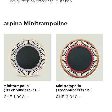
und Nutzen an erster Stelle stehen.
arpina Minitrampoline
Minitrampolin
Minitrampolin
(Treebounder®) 118
(Treebounder®) 126
Normaler
CHF 1'390.–
Normaler
CHF 2'340.–
Preis
Preis